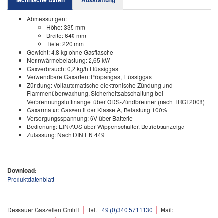
Technische Daten
Ausstattung
Abmessungen:
Höhe: 335 mm
Breite: 640 mm
Tiefe: 220 mm
Gewicht: 4,8 kg ohne Gasflasche
Nennwärmebelastung: 2,65 kW
Gasverbrauch: 0,2 kg/h Flüssiggas
Verwendbare Gasarten: Propangas, Flüssiggas
Zündung: Vollautomatische elektronische Zündung und
Flammenüberwachung, Sicherheitsabschaltung bei
Verbrennungsluftmangel über ODS-Zündbrenner (nach TRGI 2008)
Gasarmatur: Gasventil der Klasse A, Belastung 100%
Versorgungsspannung: 6V über Batterie
Bedienung: EIN/AUS über Wippenschalter, Betriebsanzeige
Zulassung: Nach DIN EN 449
Download:
Produktdatenblatt
|
|
Dessauer Gaszellen GmbH
Tel.
+49 (0)340 5711130
Mail: